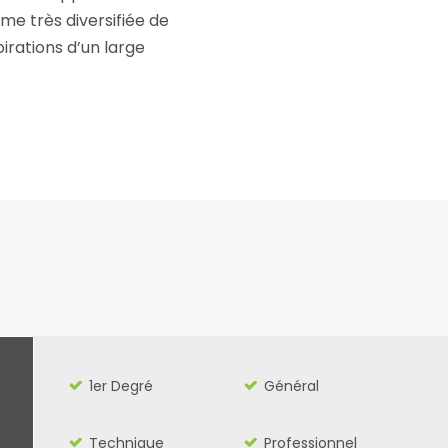
e très diversifiée de
irations d’un large
1er Degré
Général
Technique
Professionnel