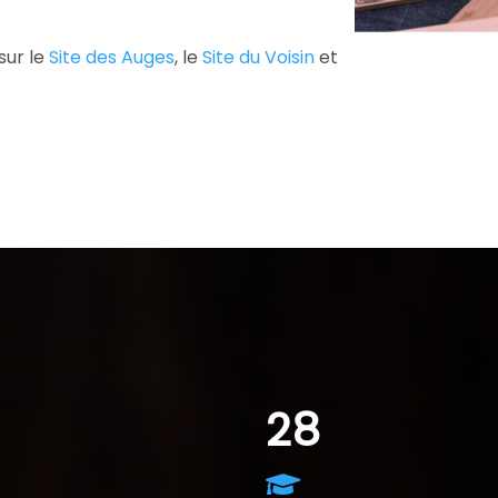
sur le
Site des Auges
, le
Site du Voisin
et
88