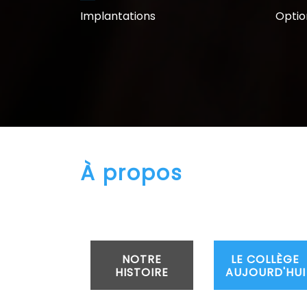
Implantations
Optio
À propos
NOTRE
LE COLLÈGE
HISTOIRE
AUJOURD'HUI