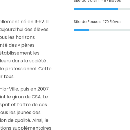
Site du Voisin : 487 Élèves
ellement né en 1962. Il
Site de Fosses : 170 Élèves
 aujourd’hui des élèves
us les horizons
onté des « pères
établissement les
leurs dans la société :
le professionnel. Cette
r tous.
-la-Ville, puis en 2007,
nt le giron du CSA. Le
sprit et l’offre de ces
tous les jeunes des
 de qualité. Ainsi, le
options supplémentaires