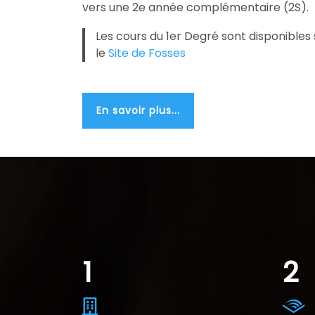
vers une 2e année complémentaire (2S).
Les cours du 1er Degré sont disponibles 
le
Site de Fosses
En savoir plus...
2
5