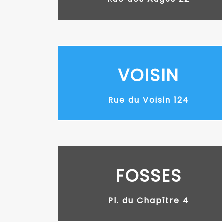
VOISIN
Rue du Voisin 124
FOSSES
Pl. du Chapître 4